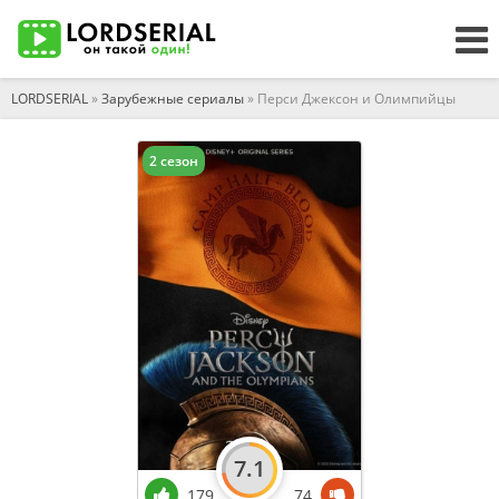
LORDSERIAL
»
Зарубежные сериалы
» Перси Джексон и Олимпийцы
2 сезон
7.1
179
74