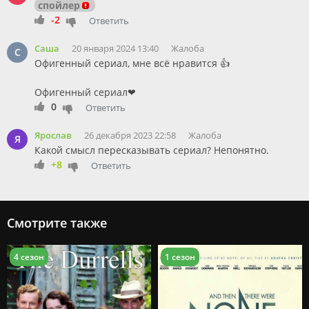
спойлер
-2
Ответить
Саша
20 января 2024 13:40
Жалоба
С
Офигенный сериал, мне всё нравится 👍
Офигенный сериал❤
0
Ответить
Ярослав
26 декабря 2023 22:58
Жалоба
Я
Какой смысл пересказывать
сериал
? Непонятно.
+8
Ответить
Смотрите также
4 сезон
1 сезон