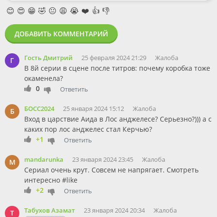
😊
😍
😁
🤣
😐
😩
😭
❤️
👍
👎
ДОБАВИТЬ КОММЕНТАРИЙ
Гость Дмитрий
25 февраля 2024 21:29
Жалоба
Г
В 8й серии в сцене после титров: почему коробка тоже
окаменела?
0
Ответить
БОСС2024
25 января 2024 15:12
Жалоба
Б
Вход в царствие Аида в Лос анджелесе? Серьезно?))) а с
каких пор лос анджелес стал Керчью?
+1
Ответить
mandarunka
23 января 2024 23:45
Жалоба
M
Сериал очень крут. Совсем не напрягает. Смотреть
интересно #like
+2
Ответить
Табухов Азамат
23 января 2024 20:34
Жалоба
Т