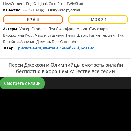
NewComers, Eng.Original, Cold Film, 1WinStudio,
Качество:
FHD (1080p)
|
Озвучка:
русская
6.4
7.1
Актеры:
Уокер Скобелл, Леа Джеффрис, Арьян Симхадри,
Вирджиния Кулл, Чарли Бушнелл, Тимм Шарп, Глинн Тёрмен, Ник
Борэйни, Азриэль Дэлман, Dior Goodjohn
Жанр:
Приключения
,
Фэнтези
,
Семейный
,
Боевик
Перси Джексон и Олимпийцы смотреть онлайн
бесплатно в хорошем качестве все серии
Смотреть онлайн