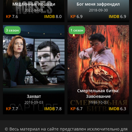
Медленные лошади
Бог меня зафрендил
2022-04-01
2018-09-30
7.6
8.0
6.9
6.9
3 сезон
1 сезон
Смертельная битва:
Захват
Завоевание
2019-09-03
1998-10-03
7.7
7.8
6.7
6.3
© Весь материал на сайте представлен исключительно для