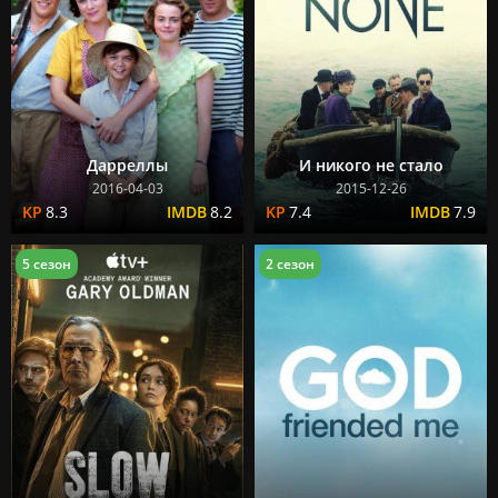
Дарреллы
И никого не стало
2016-04-03
2015-12-26
8.3
8.2
7.4
7.9
5 сезон
2 сезон