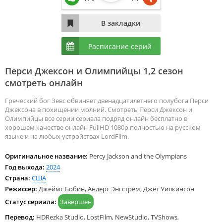
Расписание серий
Перси Джексон и Олимпийцы 1,2 сезон
смотреть онлайн
Греческий бог Зевс обвиняет двенадцатилетнего полубога Перси
Джексона в похищении молний. Смотреть Перси Джексон и
Олимпийцы все серии сериала подряд онлайн бесплатно в
хорошем качестве онлайн FullHD 1080p полностью на русском
языке и на любых устройствах LordFilm.
Оригинальное название:
Percy Jackson and the Olympians
Год выхода:
2024
Страна:
США
Режиссер:
Джеймс Бобин, Андерс Энгстрем, Джет Уилкинсон
Статус сериала:
Завершен
Перевод:
HDRezka Studio, LostFilm, NewStudio, TVShows,