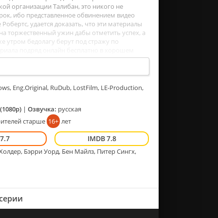
ой организации Талибан, это никого не
рок, ибо представленное обвинением видео
Робертс, удается доказать, что эти материалы
на торжественный ужин дабы отметить успех, а
е утром бедолагу берут под стражу по
ериала подряд онлайн бесплатно в хорошем
ordFilm.
s, Eng.Original, RuDub, LostFilm, LE-Production,
(1080p)
|
Озвучка:
русская
рителей старше
16+
лет
7.7
7.8
олдер, Бэрри Уорд, Бен Майлз, Питер Сингх,
 серии