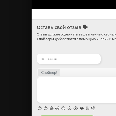
Оставь свой отзыв
🗣
Спойлеры
 добавляются с помощью кнопки и ме
😊
😍
😁
🤣
😐
😩
😭
❤️
👍
👎