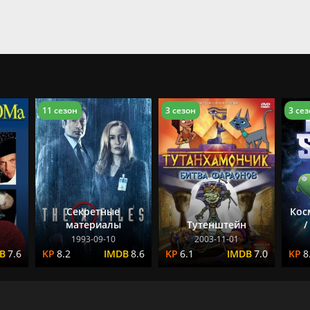
11 сезон
3 сезон
3 се
Секретные
Кос
материалы
Тутенштейн
/
1993-09-10
2003-11-01
7.6
8.2
8.6
6.1
7.0
8