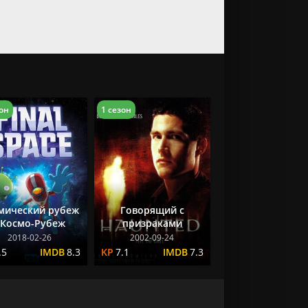
зон
1 сезон
мический рубеж
Говорящий с
 Космо-Рубеж
призраками
2018-02-26
2002-09-24
.5
8.3
7.1
7.3