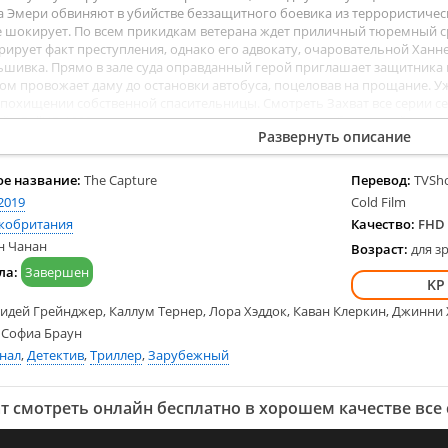
Индия
HBO
 Эмери обвиняют в убийстве беззащитного боевика из террористическ
Франция
FOX
не шокирует. По всем прикидкам ветерана ждет приличный тюремный с
рирует факт преступления, однако его адвокату, очаровательной Ханне 
Германия
Hulu
шивка. Прямо в зале суда оправданный герой приглашает защитника 
Турция
Disney
ом провожает даму до остановки автобуса, поцеловав на прощание. Уж
похищении собственной спасительницы. Смотреть Захват все серии с
Италия
Amazon
айн FullHD 1080p полностью на русском языке и на любых устройствах L
Развернуть описание
е название:
The Capture
Перевод:
TVShow
2019
Cold Film
кобритания
Качество:
FHD 
н Чанан
Возраст:
для з
ла:
Завершен
идей Грейнджер, Каллум Тернер, Лора Хэддок, Каван Клеркин, Джинни Х
 Софиа Браун
нал
,
Детектив
,
Триллер
,
Зарубежный
т смотреть онлайн бесплатно в хорошем качестве все